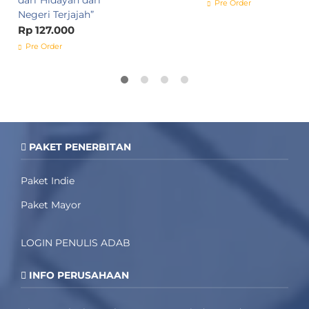
dari“Hidayah dari
k
Pre Order
Negeri Terjajah”
d
Rp 127.000
R
Pre Order
PAKET PENERBITAN
Paket Indie
Paket Mayor
LOGIN PENULIS ADAB
INFO PERUSAHAAN