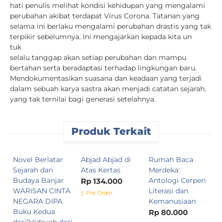
hati penulis melihat kondisi kehidupan yang mengalami
perubahan akibat terdapat Virus Corona. Tatanan yang
selama ini berlaku mengalami perubahan drastis yang tak
terpikir sebelumnya. Ini mengajarkan kepada kita un
tuk
selalu tanggap akan setiap perubahan dan mampu
bertahan serta beradaptasi terhadap lingkungan baru.
Mendokumentasikan suasana dan keadaan yang terjadi
dalam sebuah karya sastra akan menjadi catatan sejarah.
yang tak ternilai bagi generasi setelahnya.
Produk Terkait
Novel Berlatar
Abjad Abjad di
Rumah Baca
O
Sejarah dan
Atas Kertas
Merdeka:
M
Budaya Banjar
Antologi Cerpen
S
Rp 134.000
WARISAN CINTA
Literasi dan
P
Pre Order
NEGARA DIPA
Kemanusiaan
m
Buku Kedua
d
Rp 80.000