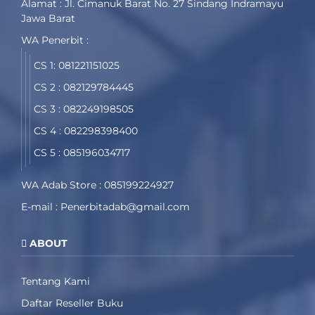
Alamat : Jl. Cimanuk Barat No. 27 Sindang Indramayu
Jawa Barat
WA Penerbit :
CS 1: 081221151025
CS 2 : 082129784445
CS 3 : 082249198505
CS 4 : 082298398400
CS 5 : 085196034717
WA Adab Store : 085199224927
E-mail : Penerbitadab@gmail.com
ABOUT
Tentang Kami
Daftar Reseller Buku