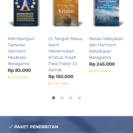
I
R
P
A
M
K
Membangun
Di Tengah Rawa,
Narasi Kebijakan
S
Generasi
Kami
dan Harmoni
K
Harmoni
Menemukan
Kehidupan
R
Moderasi
Kristus: Kisah
Beragama
Beragama
Para Frater Di
Rp 245.000
Asmat
Rp 85.000
Pre Order
Rp 150.000
Pre Order
Pre Order
PAKET PENERBITAN