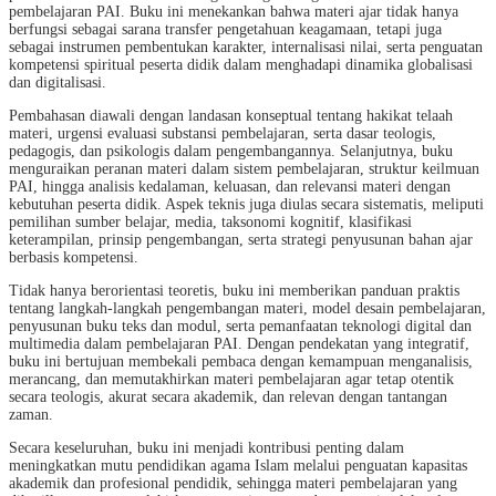
pembelajaran PAI. Buku ini menekankan bahwa materi ajar tidak hanya
berfungsi sebagai sarana transfer pengetahuan keagamaan, tetapi juga
sebagai instrumen pembentukan karakter, internalisasi nilai, serta penguatan
kompetensi spiritual peserta didik dalam menghadapi dinamika globalisasi
dan digitalisasi.
Pembahasan diawali dengan landasan konseptual tentang hakikat telaah
materi, urgensi evaluasi substansi pembelajaran, serta dasar teologis,
pedagogis, dan psikologis dalam pengembangannya. Selanjutnya, buku
menguraikan peranan materi dalam sistem pembelajaran, struktur keilmuan
PAI, hingga analisis kedalaman, keluasan, dan relevansi materi dengan
kebutuhan peserta didik. Aspek teknis juga diulas secara sistematis, meliputi
pemilihan sumber belajar, media, taksonomi kognitif, klasifikasi
keterampilan, prinsip pengembangan, serta strategi penyusunan bahan ajar
berbasis kompetensi.
Tidak hanya berorientasi teoretis, buku ini memberikan panduan praktis
tentang langkah-langkah pengembangan materi, model desain pembelajaran,
penyusunan buku teks dan modul, serta pemanfaatan teknologi digital dan
multimedia dalam pembelajaran PAI. Dengan pendekatan yang integratif,
buku ini bertujuan membekali pembaca dengan kemampuan menganalisis,
merancang, dan memutakhirkan materi pembelajaran agar tetap otentik
secara teologis, akurat secara akademik, dan relevan dengan tantangan
zaman.
Secara keseluruhan, buku ini menjadi kontribusi penting dalam
meningkatkan mutu pendidikan agama Islam melalui penguatan kapasitas
akademik dan profesional pendidik, sehingga materi pembelajaran yang