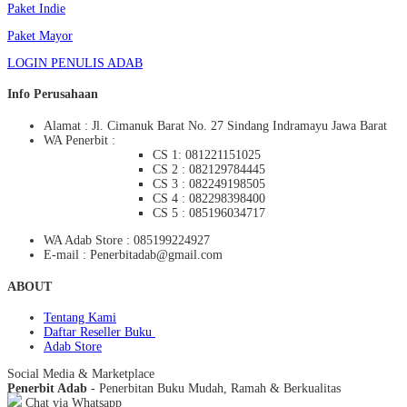
Paket Indie
Paket Mayor
LOGIN PENULIS ADAB
Info Perusahaan
Alamat : Jl. Cimanuk Barat No. 27 Sindang Indramayu Jawa Barat
WA Penerbit :
CS 1: 081221151025
CS 2 : 082129784445
CS 3 : 082249198505
CS 4 : 082298398400
CS 5 : 085196034717
WA Adab Store : 085199224927
E-mail : Penerbitadab@gmail.com
ABOUT
Tentang Kami
Daftar Reseller Buku
Adab Store
Social Media & Marketplace
Penerbit Adab
- Penerbitan Buku Mudah, Ramah & Berkualitas
Chat via Whatsapp