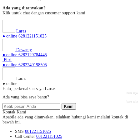
Ada yang ditanyakan?
Klik untuk chat dengan customer support kami
Laras
● online
6281221151025
Dewanty
● online
6282129784445
Fitri
● online
6282249198505
Laras
● online
Halo, perkenalkan saya
Laras
baru saja
Ada yang bisa saya bantu?
baru saja
Kirim
Kontak Kami
Apabila ada yang ditanyakan, silahkan hubungi kami melalui kontak di
bawah ini.
SMS
081221151025
Call Center
081221151025