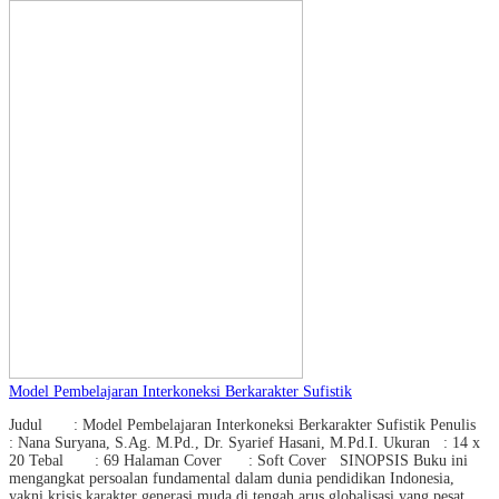
Model Pembelajaran Interkoneksi Berkarakter Sufistik
Judul : Model Pembelajaran Interkoneksi Berkarakter Sufistik Penulis
: Nana Suryana, S.Ag. M.Pd., Dr. Syarief Hasani, M.Pd.I. Ukuran : 14 x
20 Tebal : 69 Halaman Cover : Soft Cover SINOPSIS Buku ini
mengangkat persoalan fundamental dalam dunia pendidikan Indonesia,
yakni krisis karakter generasi muda di tengah arus globalisasi yang pesat