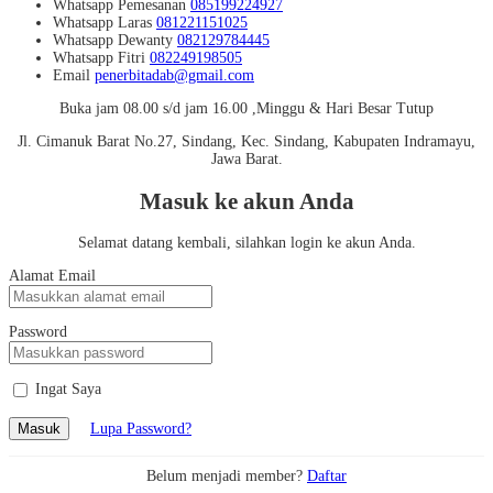
Whatsapp
Pemesanan
085199224927
Whatsapp
Laras
081221151025
Whatsapp
Dewanty
082129784445
Whatsapp
Fitri
082249198505
Email
penerbitadab@gmail.com
Buka jam 08.00 s/d jam 16.00 ,Minggu & Hari Besar Tutup
Jl. Cimanuk Barat No.27, Sindang, Kec. Sindang, Kabupaten Indramayu,
Jawa Barat.
Masuk ke akun Anda
Selamat datang kembali, silahkan login ke akun Anda.
Alamat Email
Password
Ingat Saya
Masuk
Lupa Password?
Belum menjadi member?
Daftar