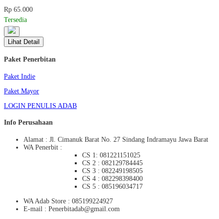
Rp 65.000
Tersedia
Lihat Detail
Paket Penerbitan
Paket Indie
Paket Mayor
LOGIN PENULIS ADAB
Info Perusahaan
Alamat : Jl. Cimanuk Barat No. 27 Sindang Indramayu Jawa Barat
WA Penerbit :
CS 1: 081221151025
CS 2 : 082129784445
CS 3 : 082249198505
CS 4 : 082298398400
CS 5 : 085196034717
WA Adab Store : 085199224927
E-mail : Penerbitadab@gmail.com