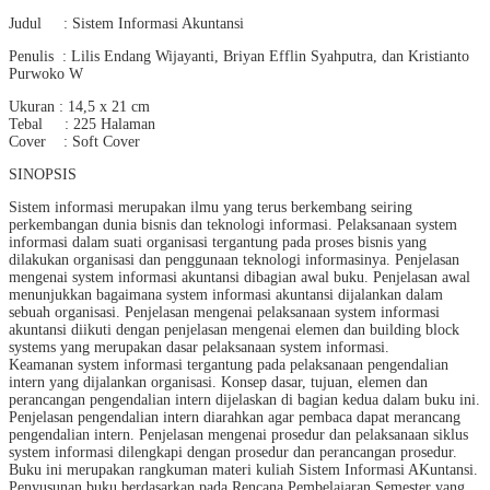
Judul : Sistem Informasi Akuntansi
Penulis : Lilis Endang Wijayanti, Briyan Efflin Syahputra, dan Kristianto
Purwoko W
Ukuran : 14,5 x 21 cm
Tebal : 225 Halaman
Cover : Soft Cover
SINOPSIS
Sistem informasi merupakan ilmu yang terus berkembang seiring
perkembangan dunia bisnis dan teknologi informasi. Pelaksanaan system
informasi dalam suati organisasi tergantung pada proses bisnis yang
dilakukan organisasi dan penggunaan teknologi informasinya. Penjelasan
mengenai system informasi akuntansi dibagian awal buku. Penjelasan awal
menunjukkan bagaimana system informasi akuntansi dijalankan dalam
sebuah organisasi. Penjelasan mengenai pelaksanaan system informasi
akuntansi diikuti dengan penjelasan mengenai elemen dan building block
systems yang merupakan dasar pelaksanaan system informasi.
Keamanan system informasi tergantung pada pelaksanaan pengendalian
intern yang dijalankan organisasi. Konsep dasar, tujuan, elemen dan
perancangan pengendalian intern dijelaskan di bagian kedua dalam buku ini.
Penjelasan pengendalian intern diarahkan agar pembaca dapat merancang
pengendalian intern. Penjelasan mengenai prosedur dan pelaksanaan siklus
system informasi dilengkapi dengan prosedur dan perancangan prosedur.
Buku ini merupakan rangkuman materi kuliah Sistem Informasi AKuntansi.
Penyusunan buku berdasarkan pada Rencana Pembelajaran Semester yang