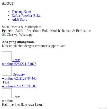
ABOUT
Tentang Kami
Daftar Reseller Buku
Adab Store
Social Media & Marketplace
Penerbit Adab
- Penerbitan Buku Mudah, Ramah & Berkualitas
Chat via Whatsapp
Ada yang ditanyakan?
Klik untuk chat dengan customer support kami
Laras
● online
6281221151025
Dewanty
● online
6282129784445
Fitri
● online
6282249198505
Laras
● online
Halo, perkenalkan saya
Laras
baru saja