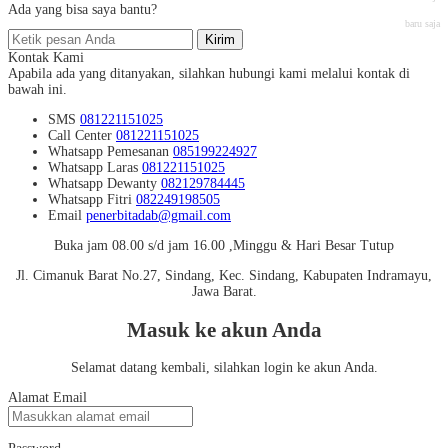
Ada yang bisa saya bantu?
baru saja
Kirim
Kontak Kami
Apabila ada yang ditanyakan, silahkan hubungi kami melalui kontak di
bawah ini.
SMS
081221151025
Call Center
081221151025
Whatsapp
Pemesanan
085199224927
Whatsapp
Laras
081221151025
Whatsapp
Dewanty
082129784445
Whatsapp
Fitri
082249198505
Email
penerbitadab@gmail.com
Buka jam 08.00 s/d jam 16.00 ,Minggu & Hari Besar Tutup
Jl. Cimanuk Barat No.27, Sindang, Kec. Sindang, Kabupaten Indramayu,
Jawa Barat.
Masuk ke akun Anda
Selamat datang kembali, silahkan login ke akun Anda.
Alamat Email