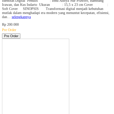
Identitas Digital Penulis : Ibnu Aditya Nur Prawiro, Bambang
Irawan, dan Kus Indarto Ukuran : 15,5 x 23 cm Cover :
Soft Cover SINOPSIS Transformasi digital menjadi kebutuhan
mutlak dalam menghadapi era modern yang menuntut kecepatan, efisiensi,
dan…
selengkapnya
Rp 200.000
Pre Order
Pre Order