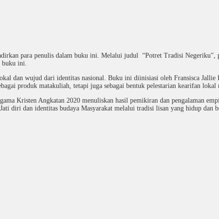
adirkan para penulis dalam buku ini. Melalui judul “Potret Tradisi Negeriku
 buku ini.
n lokal dan wujud dari identitas nasional. Buku ini diinisiasi oleh Fransisca J
ai produk matakuliah, tetapi juga sebagai bentuk pelestarian kearifan lokal
gama Kristen Angkatan 2020 menuliskan hasil pemikiran dan pengalaman empiri
i diri dan identitas budaya Masyarakat melalui tradisi lisan yang hidup dan b