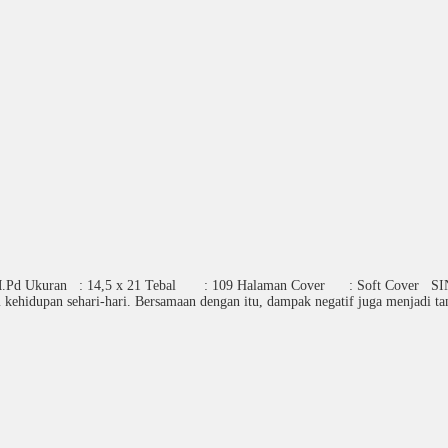
.Pd Ukuran : 14,5 x 21 Tebal : 109 Halaman Cover : Soft Cover SINOPS
m kehidupan sehari-hari. Bersamaan dengan itu, dampak negatif juga menjadi