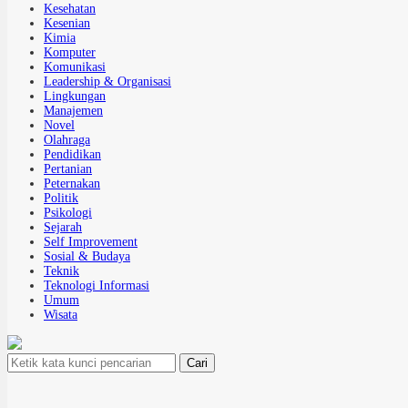
Kesehatan
Kesenian
Kimia
Komputer
Komunikasi
Leadership & Organisasi
Lingkungan
Manajemen
Novel
Olahraga
Pendidikan
Pertanian
Peternakan
Politik
Psikologi
Sejarah
Self Improvement
Sosial & Budaya
Teknik
Teknologi Informasi
Umum
Wisata
Cari