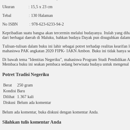
Ukuran : 15,5 x 23 cm
Tebal : 130 Halaman
No ISBN : 978-623-6233-94-2
Kepribadian suatu bangsa akan tercermin melalui budayanya. Itulah yang dih
dari berbagai daerah di Maluku, bahkan budaya Dayak pun disuguhkan dalam
Tulisan-tulisan dalam buku ini lahir sebagai potret terhadap realitas kearifa
mahasiswa PAK angkatan 2020 FIPK- IAKN Ambon. Buku ini tidak hanya sebag
Di bawah tema “Identitas Negeriku”, mahasiswa Program Studi Pendidikan A
Membaca buku ini seakan pembaca sedang berwisata budaya untuk mengenal Jat
Potret Tradisi Negeriku
Berat
250 gram
Kondisi
Baru
Dilihat
1.367 kali
Diskusi
Belum ada komentar
Belum ada komentar, buka diskusi dengan komentar Anda.
Silahkan tulis komentar Anda