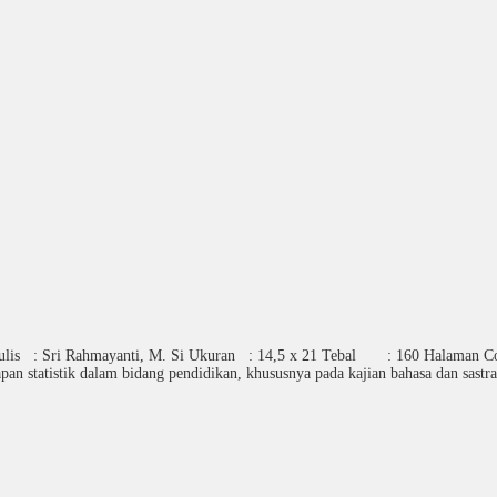
enulis : Sri Rahmayanti, M. Si Ukuran : 14,5 x 21 Tebal : 160 Halaman 
 statistik dalam bidang pendidikan, khususnya pada kajian bahasa dan sast