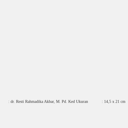
lis : dr. Resti Rahmadika Akbar, M. Pd. Ked Ukuran : 14,5 x 21 cm