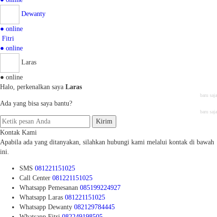
Dewanty
● online
Fitri
● online
Laras
● online
Halo, perkenalkan saya
Laras
baru saja
Ada yang bisa saya bantu?
baru saja
Kirim
Kontak Kami
Apabila ada yang ditanyakan, silahkan hubungi kami melalui kontak di bawah
ini.
SMS
081221151025
Call Center
081221151025
Whatsapp
Pemesanan
085199224927
Whatsapp
Laras
081221151025
Whatsapp
Dewanty
082129784445
Whatsapp
Fitri
082249198505