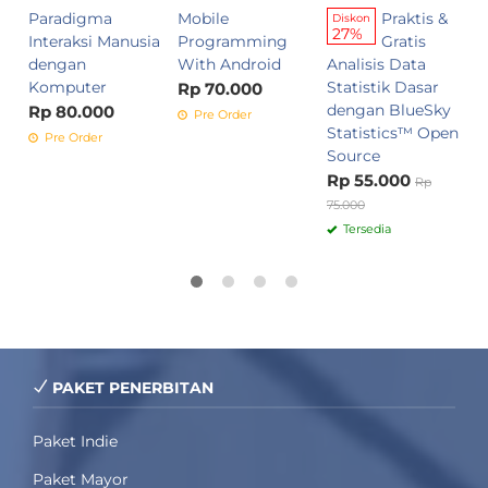
Paradigma
Mobile
Praktis &
Diskon
27%
Interaksi Manusia
Programming
Gratis
dengan
With Android
Analisis Data
Komputer
Statistik Dasar
Rp 70.000
dengan BlueSky
Rp 80.000
Pre Order
Statistics™ Open
Pre Order
Source
Rp 55.000
Rp
75.000
Tersedia
PAKET PENERBITAN
Paket Indie
Paket Mayor