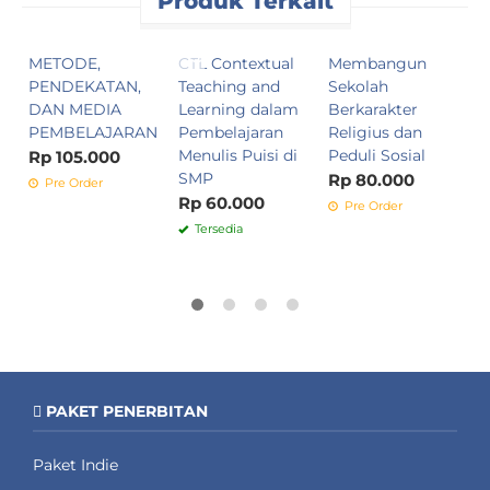
Produk Terkait
METODE,
CTL Contextual
Membangun
M
PENDEKATAN,
Teaching and
Sekolah
I
DAN MEDIA
Learning dalam
Berkarakter
M
PEMBELAJARAN
Pembelajaran
Religius dan
K
Menulis Puisi di
Peduli Sosial
M
Rp 105.000
SMP
Rp 80.000
R
Pre Order
Rp 60.000
Pre Order
Tersedia
PAKET PENERBITAN
Paket Indie