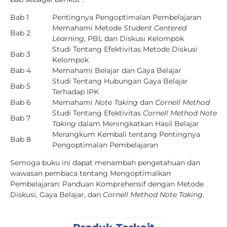
Bab 1
Pentingnya Pengoptimalan Pembelajaran
Memahami Metode
Student Centered
Bab 2
Learning
, PBL dan Diskusi Kelompok
Studi Tentang Efektivitas Metode Diskusi
Bab 3
Kelompok
Bab 4
Memahami Belajar dan Gaya Belajar
Studi Tentang Hubungan Gaya Belajar
Bab 5
Terhadap IPK
Bab 6
Memahami
Note Taking
dan
Cornell Method
Studi Tentang Efektivitas
Cornell Method Note
Bab 7
Taking
dalam Meningkatkan Hasil Belajar
Merangkum Kembali tentang Pentingnya
Bab 8
Pengoptimalan Pembelajaran
Semoga buku ini dapat menambah pengetahuan dan
wawasan pembaca tentang Mengoptimalkan
Pembelajaran: Panduan Komprehensif dengan Metode
Diskusi, Gaya Belajar, dan
Cornell Method Note Taking
.