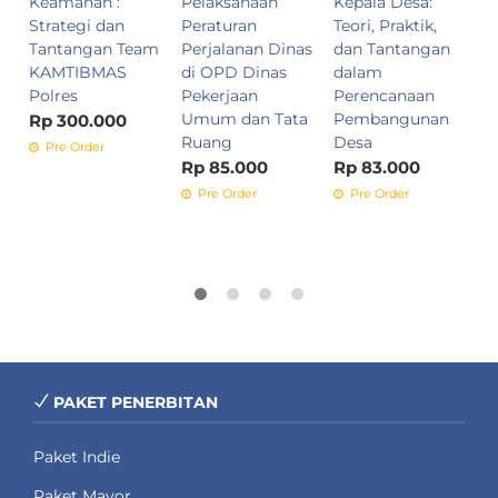
Keamanan :
Pelaksanaan
Kepala Desa:
T
Strategi dan
Peraturan
Teori, Praktik,
K
Tantangan Team
Perjalanan Dinas
dan Tantangan
S
KAMTIBMAS
di OPD Dinas
dalam
M
Polres
Pekerjaan
Perencanaan
B
Umum dan Tata
Pembangunan
Rp 300.000
R
Ruang
Desa
Pre Order
Rp 85.000
Rp 83.000
Pre Order
Pre Order
PAKET PENERBITAN
Paket Indie
Paket Mayor