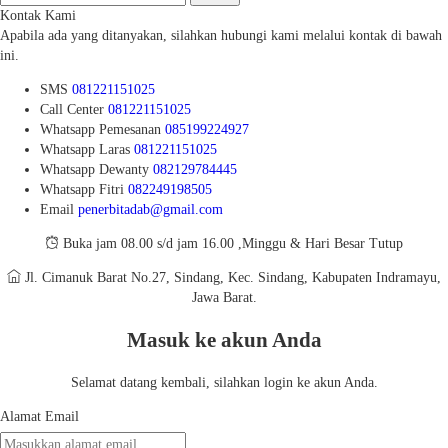
Kontak Kami
Apabila ada yang ditanyakan, silahkan hubungi kami melalui kontak di bawah
ini.
SMS
081221151025
Call Center
081221151025
Whatsapp
Pemesanan
085199224927
Whatsapp
Laras
081221151025
Whatsapp
Dewanty
082129784445
Whatsapp
Fitri
082249198505
Email
penerbitadab@gmail.com
Buka jam 08.00 s/d jam 16.00 ,Minggu & Hari Besar Tutup
Jl. Cimanuk Barat No.27, Sindang, Kec. Sindang, Kabupaten Indramayu,
Jawa Barat.
Masuk ke akun Anda
Selamat datang kembali, silahkan login ke akun Anda.
Alamat Email