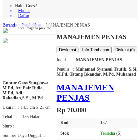
Halo, Guest!
Masuk
Daftar
Beranda
»
Pendidikan
»
MANAJEMEN PENJAS
click image to preview
MANAJEMEN PENJAS
Deskripsi
Info Tambahan
Diskusi (0)
Judul :
MANAJEMEN PENJAS
Penulis :
Muhamad Syamsul Taufik, S.Si,
M.Pd, Tatang Iskandar, M.Pd, Muhamad
Guntur Gaos Sungkawa,
MANAJEMEN
M.Pd, Azi Faiz Ridlo,
M.Pd, Adi
PENJAS
Rahadian,S.Si, M.Pd
Ukuran : 14,5 cm x 21 cm
Rp 70.000
Tebal : 135 Halaman
Kode
157
blurb :
Stok
Tersedia
(5)
Sumber Daya Unggul…