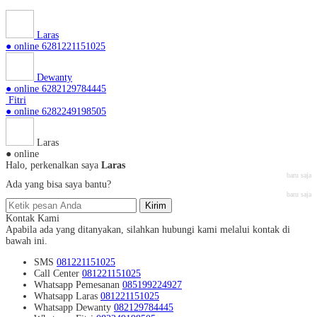
Laras
● online
6281221151025
Dewanty
● online
6282129784445
Fitri
● online
6282249198505
Laras
● online
Halo, perkenalkan saya
Laras
baru saja
Ada yang bisa saya bantu?
baru saja
Kirim
Kontak Kami
Apabila ada yang ditanyakan, silahkan hubungi kami melalui kontak di
bawah ini.
SMS
081221151025
Call Center
081221151025
Whatsapp
Pemesanan
085199224927
Whatsapp
Laras
081221151025
Whatsapp
Dewanty
082129784445