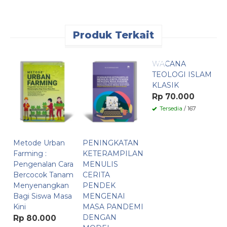
Produk Terkait
WACANA
B
TEOLOGI ISLAM
C
KLASIK
B
A
Rp 70.000
R
Tersedia
/ 167
Metode Urban
PENINGKATAN
Farming :
KETERAMPILAN
Pengenalan Cara
MENULIS
Bercocok Tanam
CERITA
Menyenangkan
PENDEK
Bagi Siswa Masa
MENGENAI
Kini
MASA PANDEMI
DENGAN
Rp 80.000