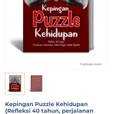
activate zoom
Kepingan Puzzle Kehidupan
(Refleksi 40 tahun, perjalanan