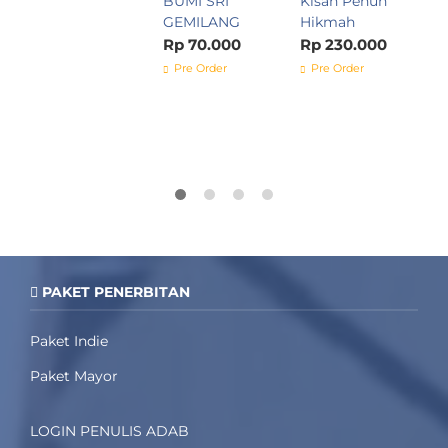
BUMI SRI
Kisah Penuh
R
GEMILANG
Hikmah
B
Rp 70.000
Rp 230.000
K
Pre Order
Pre Order
R
7
PAKET PENERBITAN
Paket Indie
Paket Mayor
LOGIN PENULIS ADAB