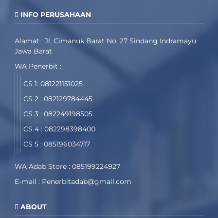
INFO PERUSAHAAN
Alamat : Jl. Cimanuk Barat No. 27 Sindang Indramayu
Jawa Barat
WA Penerbit :
CS 1: 081221151025
CS 2 : 082129784445
CS 3 : 082249198505
CS 4 : 082298398400
CS 5 : 085196034717
WA Adab Store : 085199224927
E-mail : Penerbitadab@gmail.com
ABOUT