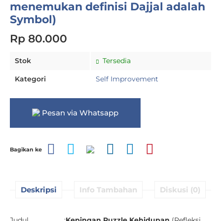
menemukan definisi Dajjal adalah
Symbol)
Rp 80.000
Stok
Tersedia
Kategori
Self Improvement
Pesan via Whatsapp
Bagikan ke
Deskripsi
Info Tambahan
Diskusi (0)
Judul :
Kepingan Puzzle Kehidupan
(Refleksi