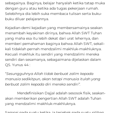
sebagainya. Baginya, belajar hanyalah ketika tatap muka
dengan guru atau ketika ada tugas pekerjaan rumah.
Selebihnya dia lebih suka membaca tulisan serta buku-
buku diluar pelajarannya.
Kejadian-demi kejadian yang membersamainya seakan
menambah keyakinan dirinya, bahwa Allah SWT Tuhan
yang maha esa itu lebih dekat dari urat lehernya, dan
memberi pemahaman baginya bahwa Allah SWT, sekali-
kali tidaklah pernah mendzalimi makhluk-makhluknya.
Kecuali makhluk itu sendiri yang mendzalimi mereka
sendiri dan sesamanya, sebagaimana dijelaskan dalam
QS. Yunus 44 :
“
Sesungguhnya Allah tidak berbuat zalim kepada
manusia sedikitpun, akan tetapi manusia itulah yang
berbuat zalim kepada diri mereka sendiri”.
Mendefinisikan Dajjal adalah sesosok fisik, seakan-
akan memberikan pengertian Allah SWT adalah Tuhan
yang mendzalimi makhluk-makhluknya.
Sampai pada suatu ketika, ia terjebak pada suatu pilihan,