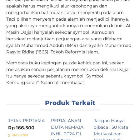
apakah harus mengikuti alur kebohongan dan
mengorbankan hati nurani, atau menyerah pada alam.
Tapi pilihan menyerah pada alamlah menjadi pilihannya,
yang akhirnya mengantarkannya menemukan definisi Al
Masih Dajjal hanyalah sekedar symbol. Kemudian
bertekad melanjutkan perjuangan apa yang difahami
syaikh Muhammad Abduh (1849) dan Syaikh Muhammad
Rasyid Ridha (1865). Tokoh Reformis Islam.
Membaca buku kepingan puzzle kehidupan ini, seakan
merasakan sendiri perjalanan menemukan definisi Dajjal
itu hanya sekedar sebentuk symbol “Symbol
Kemungkaran”. Selamat membaca!
Produk Terkait
JEJAK PERTAMA
PERJALANAN
Jangan Hanya
D
DUTA REMAJA
dibaca : 50 Kata
Rp 166.500
P
INHIL 2024 DI
Motivasi dan
Pre Order
D