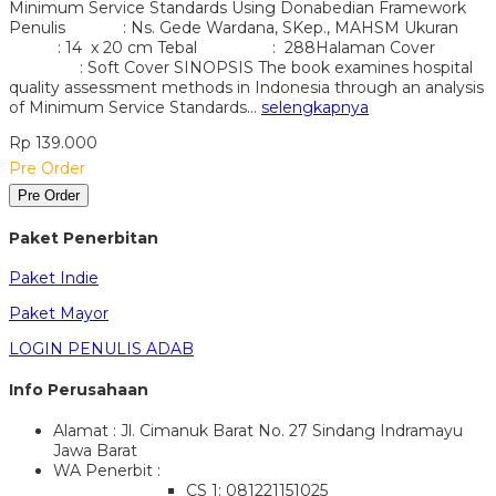
Minimum Service Standards Using Donabedian Framework
Penulis : Ns. Gede Wardana, SKep., MAHSM Ukuran
: 14 x 20 cm Tebal : 288Halaman Cover
: Soft Cover SINOPSIS The book examines hospital
quality assessment methods in Indonesia through an analysis
of Minimum Service Standards…
selengkapnya
Rp 139.000
Pre Order
Pre Order
Paket Penerbitan
Paket Indie
Paket Mayor
LOGIN PENULIS ADAB
Info Perusahaan
Alamat : Jl. Cimanuk Barat No. 27 Sindang Indramayu
Jawa Barat
WA Penerbit :
CS 1: 081221151025