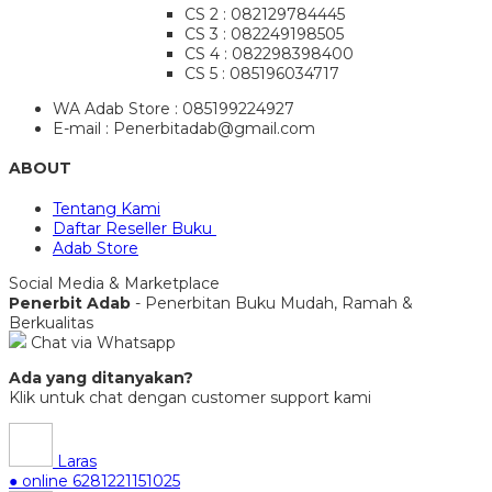
CS 2 : 082129784445
CS 3 : 082249198505
CS 4 : 082298398400
CS 5 : 085196034717
WA Adab Store : 085199224927
E-mail : Penerbitadab@gmail.com
ABOUT
Tentang Kami
Daftar Reseller Buku
Adab Store
Social Media & Marketplace
Penerbit Adab
- Penerbitan Buku Mudah, Ramah &
Berkualitas
Chat via Whatsapp
Ada yang ditanyakan?
Klik untuk chat dengan customer support kami
Laras
● online
6281221151025