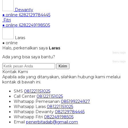
Dewanty
● online
6282129784445
Fitri
● online
6282249198505
Laras
● online
Halo, perkenalkan saya
Laras
baru saja
Ada yang bisa saya bantu?
baru saja
Kirim
Kontak Kami
Apabila ada yang ditanyakan, silahkan hubungi kami melalui
kontak di bawah ini.
SMS
081221151025
Call Center
081221151025
Whatsapp
Pemesanan
085199224927
Whatsapp
Laras
081221151025
Whatsapp
Dewanty
082129784445
Whatsapp
Fitri
082249198505
Email
penerbitadab@gmail.com