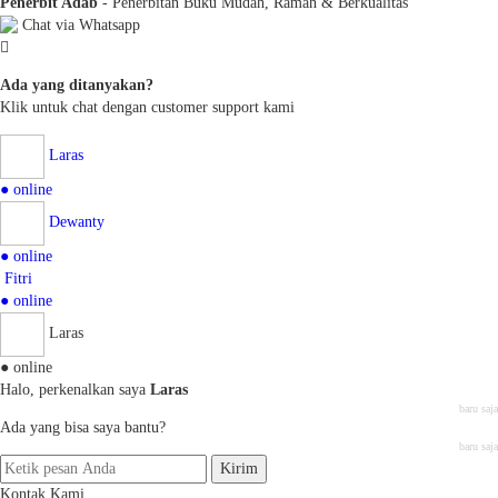
Penerbit Adab
- Penerbitan Buku Mudah, Ramah & Berkualitas
Chat via Whatsapp
Ada yang ditanyakan?
Klik untuk chat dengan customer support kami
Laras
● online
Dewanty
● online
Fitri
● online
Laras
● online
Halo, perkenalkan saya
Laras
baru saja
Ada yang bisa saya bantu?
baru saja
Kirim
Kontak Kami