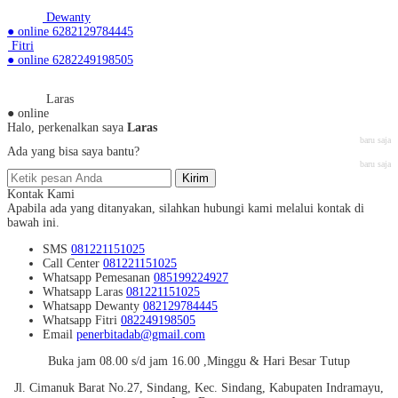
Dewanty
● online
6282129784445
Fitri
● online
6282249198505
Laras
● online
Halo, perkenalkan saya
Laras
baru saja
Ada yang bisa saya bantu?
baru saja
Kirim
Kontak Kami
Apabila ada yang ditanyakan, silahkan hubungi kami melalui kontak di
bawah ini.
SMS
081221151025
Call Center
081221151025
Whatsapp
Pemesanan
085199224927
Whatsapp
Laras
081221151025
Whatsapp
Dewanty
082129784445
Whatsapp
Fitri
082249198505
Email
penerbitadab@gmail.com
Buka jam 08.00 s/d jam 16.00 ,Minggu & Hari Besar Tutup
Jl. Cimanuk Barat No.27, Sindang, Kec. Sindang, Kabupaten Indramayu,