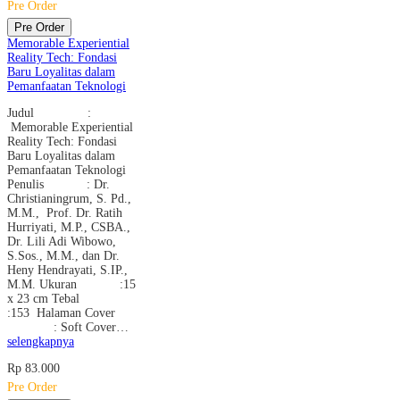
Pre Order
Pre Order
Memorable Experiential
Reality Tech: Fondasi
Baru Loyalitas dalam
Pemanfaatan Teknologi
Judul :
Memorable Experiential
Reality Tech: Fondasi
Baru Loyalitas dalam
Pemanfaatan Teknologi
Penulis : Dr.
Christianingrum, S. Pd.,
M.M., Prof. Dr. Ratih
Hurriyati, M.P., CSBA.,
Dr. Lili Adi Wibowo,
S.Sos., M.M., dan Dr.
Heny Hendrayati, S.IP.,
M.M. Ukuran :15
x 23 cm Tebal
:153 Halaman Cover
: Soft Cover…
selengkapnya
Rp 83.000
Pre Order