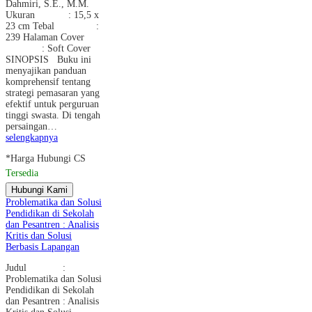
Dahmiri, S.E., M.M.
Ukuran : 15,5 x
23 cm Tebal :
239 Halaman Cover
: Soft Cover
SINOPSIS Buku ini
menyajikan panduan
komprehensif tentang
strategi pemasaran yang
efektif untuk perguruan
tinggi swasta. Di tengah
persaingan…
selengkapnya
*Harga Hubungi CS
Tersedia
Hubungi Kami
Problematika dan Solusi
Pendidikan di Sekolah
dan Pesantren : Analisis
Kritis dan Solusi
Berbasis Lapangan
Judul :
Problematika dan Solusi
Pendidikan di Sekolah
dan Pesantren : Analisis