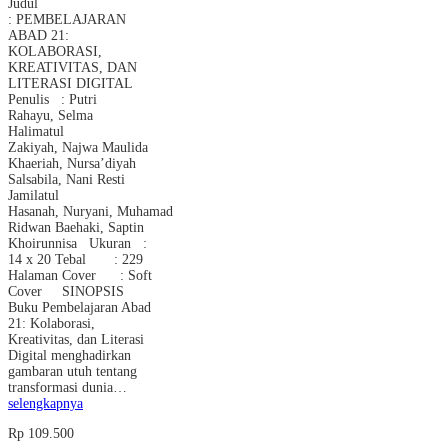
Judul
: PEMBELAJARAN
ABAD 21:
KOLABORASI,
KREATIVITAS, DAN
LITERASI DIGITAL
Penulis : Putri
Rahayu, Selma
Halimatul
Zakiyah, Najwa Maulida
Khaeriah, Nursa’diyah
Salsabila, Nani Resti
Jamilatul
Hasanah, Nuryani, Muhamad
Ridwan Baehaki, Saptin
Khoirunnisa Ukuran :
14 x 20 Tebal : 229
Halaman Cover : Soft
Cover SINOPSIS
Buku Pembelajaran Abad
21: Kolaborasi,
Kreativitas, dan Literasi
Digital menghadirkan
gambaran utuh tentang
transformasi dunia…
selengkapnya
Rp 109.500