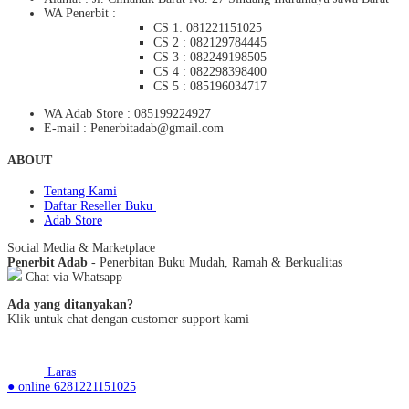
WA Penerbit :
CS 1: 081221151025
CS 2 : 082129784445
CS 3 : 082249198505
CS 4 : 082298398400
CS 5 : 085196034717
WA Adab Store : 085199224927
E-mail : Penerbitadab@gmail.com
ABOUT
Tentang Kami
Daftar Reseller Buku
Adab Store
Social Media & Marketplace
Penerbit Adab
- Penerbitan Buku Mudah, Ramah & Berkualitas
Chat via Whatsapp
Ada yang ditanyakan?
Klik untuk chat dengan customer support kami
Laras
● online
6281221151025