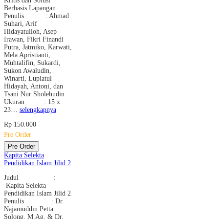
Kritis dan Solusi
Berbasis Lapangan
Penulis : Ahmad
Suhari, Arif
Hidayatulloh, Asep
Irawan, Fikri Finandi
Putra, Jatmiko, Karwati,
Mela Apristianti,
Muhtalifin, Sukardi,
Sukon Awaludin,
Winarti, Lupiatul
Hidayah, Antoni, dan
Tsani Nur Sholehudin
Ukuran : 15 x
23…
selengkapnya
Rp 150.000
Pre Order
Pre Order
Kapita Selekta
Pendidikan Islam Jilid 2
Judul :
Kapita Selekta
Pendidikan Islam Jilid 2
Penulis : Dr.
Najamuddin Petta
Solong, M.Ag. & Dr.