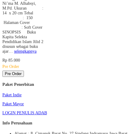
Ni’ma M. Alhabsyi,
M.Pd. Ukuran :
14 x 20 cm Tebal
: 150
Halaman Cover
: Soft Cover
SINOPSIS Buku
Kapita Selekta
Pendidikan Islam Jilid 2
disusun sebagai buku
ajar…
selengkapnya
Rp 85.000
Pre Order
Pre Order
Paket Penerbitan
Paket Indie
Paket Mayor
LOGIN PENULIS ADAB
Info Perusahaan
Alamat : Jl. Cimanuk Barat No. 27 Sindang Indramayu Jawa Barat