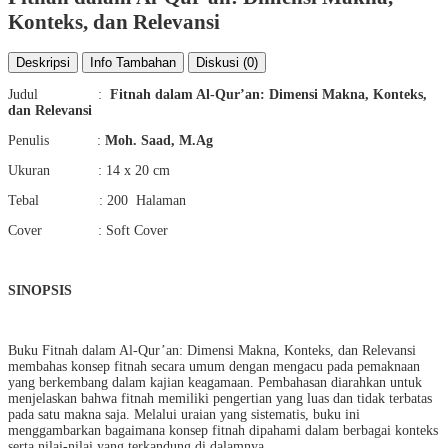
Konteks, dan Relevansi
Deskripsi
Info Tambahan
Diskusi (0)
Judul :
Fitnah dalam Al-Qur’an: Dimensi Makna, Konteks,
dan Relevansi
Penulis :
Moh. Saad, M.Ag
Ukuran : 14 x 20 cm
Tebal : 200 Halaman
Cover : Soft Cover
SINOPSIS
Buku Fitnah dalam Al-Qur’an: Dimensi Makna, Konteks, dan Relevansi
membahas konsep fitnah secara umum dengan mengacu pada pemaknaan
yang berkembang dalam kajian keagamaan. Pembahasan diarahkan untuk
menjelaskan bahwa fitnah memiliki pengertian yang luas dan tidak terbatas
pada satu makna saja. Melalui uraian yang sistematis, buku ini
menggambarkan bagaimana konsep fitnah dipahami dalam berbagai konteks
serta nilai-nilai yang terkandung di dalamnya.