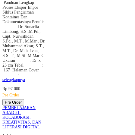
Panduan Lengkap
Proses Ekspor Impor
Siklus Pengiriman
Kontainer Dan
Dokumentasinya Penulis
: Dr. Sunarlia
Limbong, S.S.,M.Pd.,
Capt. Nurwahidah,
S.Pd., M.T., M.Mar., Dr.
Muhammad Aksar, S.T.,
M.T., Dr. Muh. Ivan,
S.Si.T., M.Si. M.Mar.E.
Ukuran : 15 x
23 cm Tebal :
167 Halaman Cover
:…
selengkapnya
Rp 97.000
Pre Order
Pre Order
PEMBELAJARAN
ABAD 21:
KOLABORASI,
KREATIVITAS, DAN
LITERASI DIGITAL