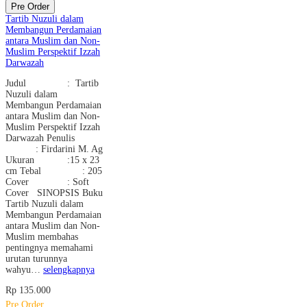
Pre Order
Tartib Nuzuli dalam
Membangun Perdamaian
antara Muslim dan Non-
Muslim Perspektif Izzah
Darwazah
Judul : Tartib
Nuzuli dalam
Membangun Perdamaian
antara Muslim dan Non-
Muslim Perspektif Izzah
Darwazah Penulis
: Firdarini M. Ag
Ukuran :15 x 23
cm Tebal : 205
Cover : Soft
Cover SINOPSIS Buku
Tartib Nuzuli dalam
Membangun Perdamaian
antara Muslim dan Non-
Muslim membahas
pentingnya memahami
urutan turunnya
wahyu…
selengkapnya
Rp 135.000
Pre Order