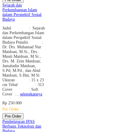
Sejarah dan
Perkembangan Islam
dalam Perspektif Sosial
Budaya
Judul : Sejarah
dan Perkembangan Islam
dalam Perspektif Sosial
Budaya Penulis :
Dr. Drs. Muhamad Nur
Matdoan, M.Si., Drs.
Muuti Matdoan, M.Si.,
Drs. M. Zein Matdoan;
Jamaludin Matdoan,
S.Pd, M.Pd., dan Abul
Matdoan, S.Hut, M.Si
Ukuran : 15 x 23
cm Tebal : 313
Cover : Soft
Cover …
selengkapnya
Rp 250.000
Pre Order
Pre Order
Pembelajaran IPAS
Berbasis Teknologi dan
Budaya