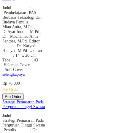
Judul :
Pembelajaran IPAS
Berbasis Teknologi dan
Budaya Penulis :
Mian Anita, M.Pd.,
Dr.Syarifuddin, M.Pd.,
Dr. Mochamad Amri
Santosa, M.Pd. Editor
: Dr. Karyadi
Hidayat, M.Pd. Ukuran
: 14 x 20 cm
Tebal : 143
Halaman Cover
: Soft Cover …
selengkapnya
Rp 70.000
Pre Order
Pre Order
Strategi Pemasaran Pada
Perguruan Tinggi Swasta
Judul :
Strategi Pemasaran Pada
Perguruan Tinggi Swasta
Penulis : Dr.