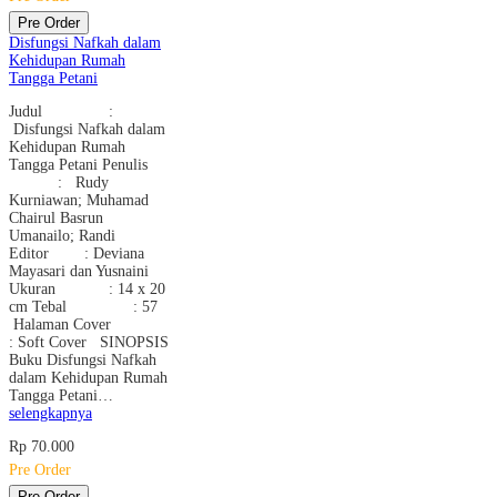
Pre Order
Disfungsi Nafkah dalam
Kehidupan Rumah
Tangga Petani
Judul :
Disfungsi Nafkah dalam
Kehidupan Rumah
Tangga Petani Penulis
: Rudy
Kurniawan; Muhamad
Chairul Basrun
Umanailo; Randi
Editor : Deviana
Mayasari dan Yusnaini
Ukuran : 14 x 20
cm Tebal : 57
Halaman Cover
: Soft Cover SINOPSIS
Buku Disfungsi Nafkah
dalam Kehidupan Rumah
Tangga Petani…
selengkapnya
Rp 70.000
Pre Order
Pre Order