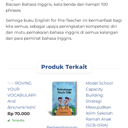
Bacaan Bahasa Inggris, kata benda dan hampir 100
phrases
Semoga buku English for Pre-Teacher ini bermanfaat bagi
kita semua, sebagai upaya peningkatan kompetensi diri
dan mutu pemakaian bahasa inggris di semua kalangan
dan para peminat bahasa Inggris.
Produk Terkait
IMPROVING
Model School
P
YOUR
Capacity
S
VOCABULARY
Building:
E
And
Strategi
m
/prǝ,nʌnsı’eıʃn/
Mewujudkan
P
Iklim Sekolah
A
Rp 70.000
Ramah Anak
R
Tersedia
(SCB-ISRA)
Perkembangan