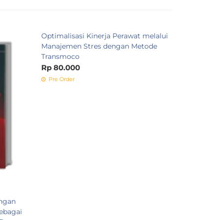
Optimalisasi Kinerja Perawat melalui
PENYEBA
Manajemen Stres dengan Metode
PASIEN S
Transmoco
Rp 90.00
Rp 80.000
Tersedia
Pre Order
angan
ebagai