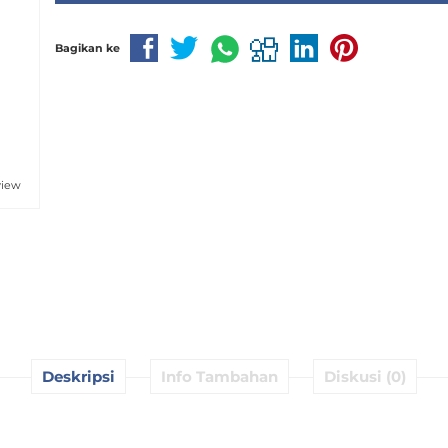
Bagikan ke
view
Deskripsi
Info Tambahan
Diskusi (0)