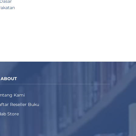
Dasar
rakatan
ABOUT
entang Kami
ftar Reseller Buku
ab Store