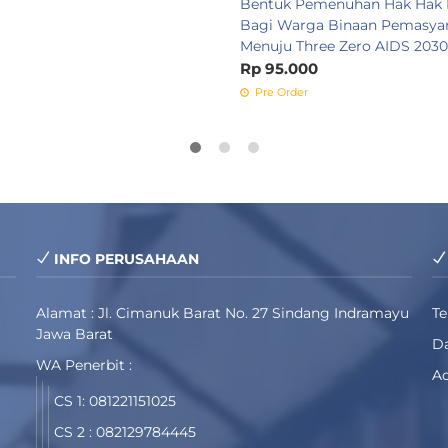
Bentuk Pemenuhan Hak Hak 
Bagi Warga Binaan Pemasya
Menuju Three Zero AIDS 2030
Rp 95.000
Pre Order
INFO PERUSAHAAN
Alamat : Jl. Cimanuk Barat No. 27 Sindang Indramayu
T
Jawa Barat
Da
WA Penerbit :
Ad
CS 1: 081221151025
CS 2 : 082129784445