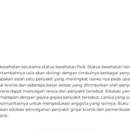
 kesehatan terutama status kesehatan fisik. Status kesehatan 
ertambahnya usia akan diiringi dengan timbulnya berbagai pen
erupakan salah satu penyakit yang meningkat resiko nya pada us
al kronik dan seberapa besar akibat yang ditimbulkan oleh pen
rena dapat mencegah lansia dari penyakit tersebut. Edukasi yang
rhadapan dengan gejala-gejala penyakit tersebut. Lansia yang s
komunitasnya untuk mengedukasi anggota yang lainnya. Buku i
an edukasi pencegahan penyakit ginjal kronik dan pemeriksaan
rat.