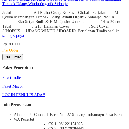
Tambak Udang Windu Organik Sidoarjo
Judul : Ali Ridho Group Ke Pasar Global : Perjalanan H.M.
Qosim Membangun Tambak Udang Windu Organik Sidoarjo Penulis
: Eko Setyo Budi & H.M. Qosim Ukuran : 14 x 20 cm
Tebal : 215 Halaman Cover : Soft Cover
SINOPSIS UDANG WINDU SIDOARJO Perjalanan Tradisional ke…
selengkapnya
Rp 200.000
Pre Order
Pre Order
Paket Penerbitan
Paket Indie
Paket Mayor
LOGIN PENULIS ADAB
Info Perusahaan
Alamat : Jl. Cimanuk Barat No. 27 Sindang Indramayu Jawa Barat
WA Penerbit :
CS 1: 081221151025
CS 2 : 082129784445