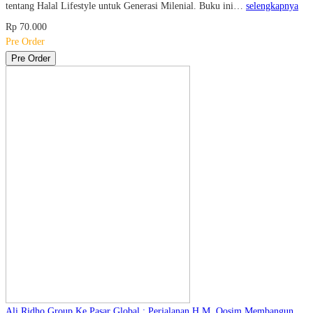
tentang Halal Lifestyle untuk Generasi Milenial. Buku ini…
selengkapnya
Rp 70.000
Pre Order
Pre Order
Ali Ridho Group Ke Pasar Global : Perjalanan H.M. Qosim Membangun