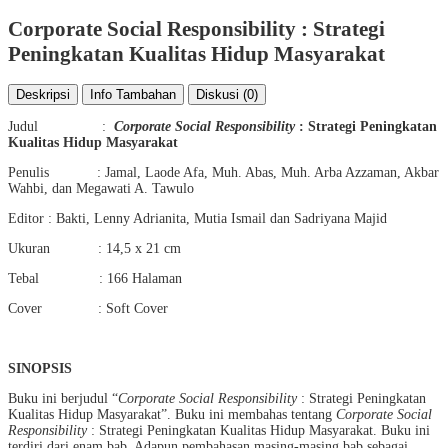
Corporate Social Responsibility : Strategi
Peningkatan Kualitas Hidup Masyarakat
Deskripsi
Info Tambahan
Diskusi (0)
Judul :
Corporate Social Responsibility
: Strategi Peningkatan
Kualitas Hidup Masyarakat
Penulis : Jamal, Laode Afa, Muh. Abas, Muh. Arba Azzaman, Akbar
Wahbi, dan Megawati A. Tawulo
Editor : Bakti, Lenny Adrianita, Mutia Ismail dan Sadriyana Majid
Ukuran : 14,5 x 21 cm
Tebal : 166 Halaman
Cover : Soft Cover
SINOPSIS
Buku ini berjudul “
Corporate Social Responsibility
: Strategi Peningkatan
Kualitas Hidup Masyarakat”. Buku ini membahas tentang
Corporate Social
Responsibility
: Strategi Peningkatan Kualitas Hidup Masyarakat. Buku ini
terdiri dari enam bab. Adapun pembahasan masing-masing bab sebagai