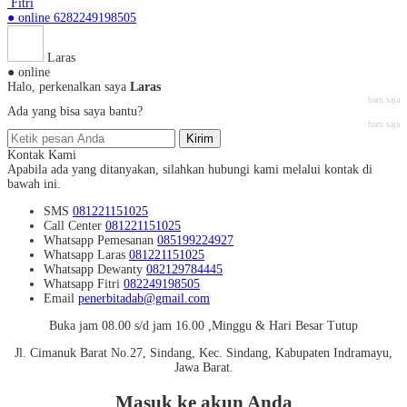
Fitri
● online
6282249198505
Laras
● online
Halo, perkenalkan saya
Laras
baru saja
Ada yang bisa saya bantu?
baru saja
Kirim
Kontak Kami
Apabila ada yang ditanyakan, silahkan hubungi kami melalui kontak di
bawah ini.
SMS
081221151025
Call Center
081221151025
Whatsapp
Pemesanan
085199224927
Whatsapp
Laras
081221151025
Whatsapp
Dewanty
082129784445
Whatsapp
Fitri
082249198505
Email
penerbitadab@gmail.com
Buka jam 08.00 s/d jam 16.00 ,Minggu & Hari Besar Tutup
Jl. Cimanuk Barat No.27, Sindang, Kec. Sindang, Kabupaten Indramayu,
Jawa Barat.
Masuk ke akun Anda