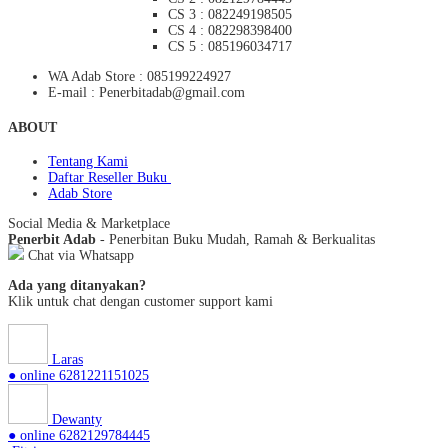
CS 3 : 082249198505
CS 4 : 082298398400
CS 5 : 085196034717
WA Adab Store : 085199224927
E-mail : Penerbitadab@gmail.com
ABOUT
Tentang Kami
Daftar Reseller Buku
Adab Store
Social Media & Marketplace
Penerbit Adab
- Penerbitan Buku Mudah, Ramah & Berkualitas
Chat via Whatsapp
Ada yang ditanyakan?
Klik untuk chat dengan customer support kami
Laras
● online
6281221151025
Dewanty
● online
6282129784445