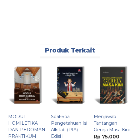
Produk Terkait
R
T
A
(
R
m
I
Y
MODUL
Soal-Soal
Menjawab
t
HOMILETIKA
Pengetahuan Isi
Tantangan
d
DAN PEDOMAN
Alkitab (PIA)
Gereja Masa Kini
R
PRAKTIKUM
Edisi I
Rp 75.000