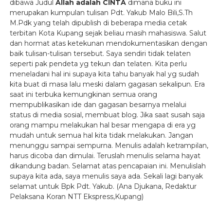
dibawa Judul
Allah adalah CINTA
dimana buku ini
merupakan kumpulan tulisan Pdt. Yakub Malo Bili,S.Th
M.Pdk yang telah dipublish di beberapa media cetak
terbitan Kota Kupang sejak beliau masih mahasiswa. Salut
dan hormat atas ketekunan mendokumentasikan dengan
baik tulisan-tulisan tersebut. Saya sendiri tidak telaten
seperti pak pendeta yg tekun dan telaten. Kita perlu
meneladani hal ini supaya kita tahu banyak hal yg sudah
kita buat di masa lalu meski dalam gagasan sekalipun. Era
saat ini terbuka kemungkinan semua orang
mempublikasikan ide dan gagasan besarnya melalui
status di media sosial, membuat blog. Jika saat susah saja
orang mampu melakukan hal besar mengapa di era yg
mudah untuk semua hal kita tidak melakukan. Jangan
menunggu sampai sempurna. Menulis adalah ketrampilan,
harus dicoba dan dimulai. Teruslah menulis selama hayat
dikandung badan. Selamat atas pencapaian ini. Menulislah
supaya kita ada, saya menulis saya ada. Sekali lagi banyak
selamat untuk Bpk Pdt. Yakub. (Ana Djukana, Redaktur
Pelaksana Koran NTT Ekspress,Kupang)