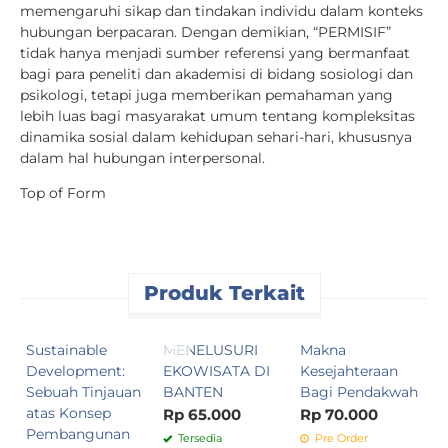
memengaruhi sikap dan tindakan individu dalam konteks
hubungan berpacaran. Dengan demikian, “PERMISIF”
tidak hanya menjadi sumber referensi yang bermanfaat
bagi para peneliti dan akademisi di bidang sosiologi dan
psikologi, tetapi juga memberikan pemahaman yang
lebih luas bagi masyarakat umum tentang kompleksitas
dinamika sosial dalam kehidupan sehari-hari, khususnya
dalam hal hubungan interpersonal.
Top of Form
Produk Terkait
Sustainable
MENELUSURI
Makna
K
Development:
EKOWISATA DI
Kesejahteraan
K
Sebuah Tinjauan
BANTEN
Bagi Pendakwah
P
atas Konsep
B
Rp 65.000
Rp 70.000
Pembangunan
P
Tersedia
Pre Order