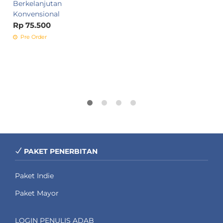
Berkelanjutan
R
Konvensional
Rp 75.500
Pre Order
PAKET PENERBITAN
Paket Indie
Paket Mayor
LOGIN PENULIS ADAB