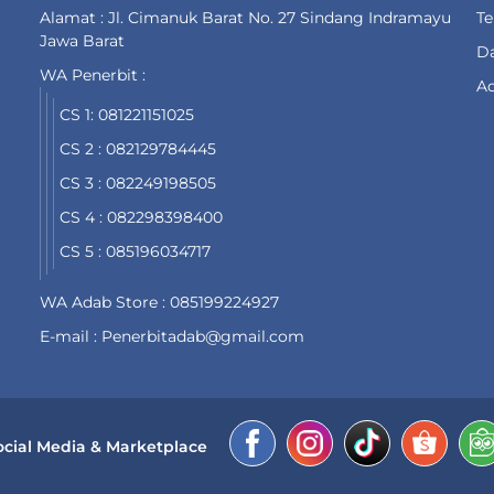
Alamat : Jl. Cimanuk Barat No. 27 Sindang Indramayu
T
Jawa Barat
Da
WA Penerbit :
Ad
CS 1: 081221151025
CS 2 : 082129784445
CS 3 : 082249198505
CS 4 : 082298398400
CS 5 : 085196034717
WA Adab Store : 085199224927
E-mail : Penerbitadab@gmail.com
ocial Media & Marketplace