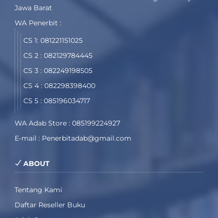
Jawa Barat
WA Penerbit :
CS 1: 081221151025
CS 2 : 082129784445
CS 3 : 082249198505
CS 4 : 082298398400
CS 5 : 085196034717
WA Adab Store : 085199224927
E-mail : Penerbitadab@gmail.com
ABOUT
Tentang Kami
Daftar Reseller Buku