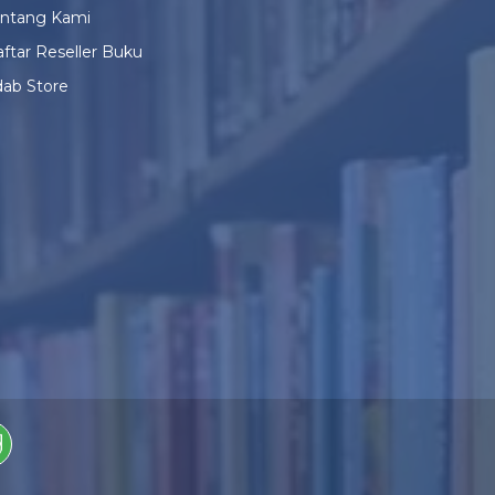
entang Kami
ftar Reseller Buku
ab Store