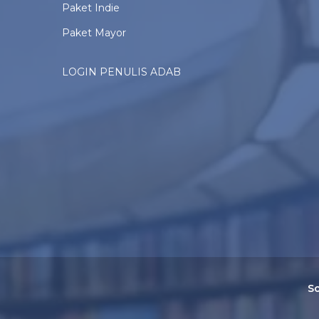
Paket Indie
Paket Mayor
LOGIN PENULIS ADAB
So