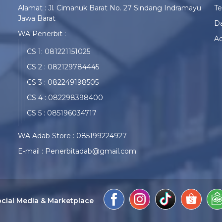
Alamat : Jl. Cimanuk Barat No. 27 Sindang Indramayu
T
Jawa Barat
Da
WA Penerbit :
Ad
CS 1: 081221151025
CS 2 : 082129784445
CS 3 : 082249198505
CS 4 : 082298398400
CS 5 : 085196034717
WA Adab Store : 085199224927
E-mail : Penerbitadab@gmail.com
cial Media & Marketplace